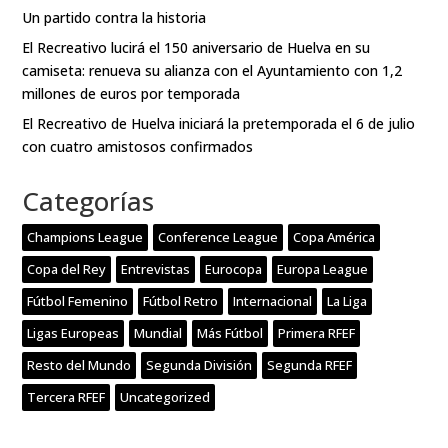
Un partido contra la historia
El Recreativo lucirá el 150 aniversario de Huelva en su
camiseta: renueva su alianza con el Ayuntamiento con 1,2
millones de euros por temporada
El Recreativo de Huelva iniciará la pretemporada el 6 de julio
con cuatro amistosos confirmados
Categorías
Champions League
Conference League
Copa América
Copa del Rey
Entrevistas
Eurocopa
Europa League
Fútbol Femenino
Fútbol Retro
Internacional
La Liga
Ligas Europeas
Mundial
Más Fútbol
Primera RFEF
Resto del Mundo
Segunda División
Segunda RFEF
Tercera RFEF
Uncategorized