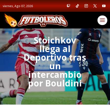
viernes, Ago 07, 2026
Stoichkov
llega al
Deportivo tras
un
intercambio
por Bouldini