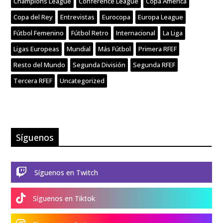
Champions League
Conference League
Copa América
Copa del Rey
Entrevistas
Eurocopa
Europa League
Fútbol Femenino
Fútbol Retro
Internacional
La Liga
Ligas Europeas
Mundial
Más Fútbol
Primera RFEF
Resto del Mundo
Segunda División
Segunda RFEF
Tercera RFEF
Uncategorized
Síguenos

Síguenos en Twitch

Síguenos en Tiktok