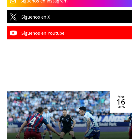

Síguenos en Instagram

Síguenos en X

Síguenos en Youtube
Mar
16
2026