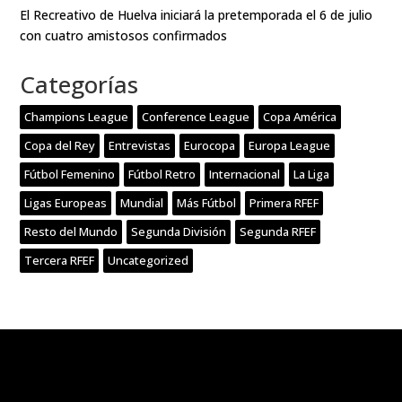
El Recreativo de Huelva iniciará la pretemporada el 6 de julio
con cuatro amistosos confirmados
Categorías
Champions League
Conference League
Copa América
Copa del Rey
Entrevistas
Eurocopa
Europa League
Fútbol Femenino
Fútbol Retro
Internacional
La Liga
Ligas Europeas
Mundial
Más Fútbol
Primera RFEF
Resto del Mundo
Segunda División
Segunda RFEF
Tercera RFEF
Uncategorized