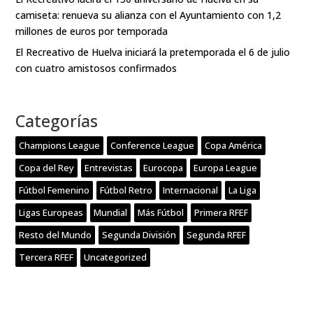
camiseta: renueva su alianza con el Ayuntamiento con 1,2
millones de euros por temporada
El Recreativo de Huelva iniciará la pretemporada el 6 de julio
con cuatro amistosos confirmados
Categorías
Champions League
Conference League
Copa América
Copa del Rey
Entrevistas
Eurocopa
Europa League
Fútbol Femenino
Fútbol Retro
Internacional
La Liga
Ligas Europeas
Mundial
Más Fútbol
Primera RFEF
Resto del Mundo
Segunda División
Segunda RFEF
Tercera RFEF
Uncategorized