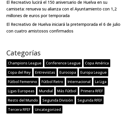
El Recreativo lucirá el 150 aniversario de Huelva en su
camiseta: renueva su alianza con el Ayuntamiento con 1,2
millones de euros por temporada
El Recreativo de Huelva iniciará la pretemporada el 6 de julio
con cuatro amistosos confirmados
Categorías
Champions League
Conference League
Copa América
Copa del Rey
Entrevistas
Eurocopa
Europa League
Fútbol Femenino
Fútbol Retro
Internacional
La Liga
Ligas Europeas
Mundial
Más Fútbol
Primera RFEF
Resto del Mundo
Segunda División
Segunda RFEF
Tercera RFEF
Uncategorized