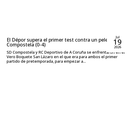
Rubén García Rodríguez
Jul
El Dépor supera el primer test contra un peleón
19
Compostela (0-4)
2026
SD Compostela y RC Deportivo de A Coruña se enfrentaron en el
Vero Boquete San Lázaro en el que era para ambos el primer
partido de pretemporada, para empezar a...