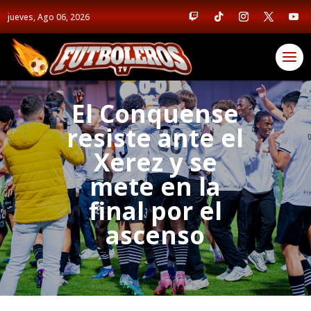
jueves, Ago 06, 2026
El Conquense
resiste ante el
Xerez y se
mete en la
final por el
ascenso