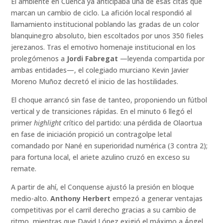
El ambiente en Cuenca ya anticipaba una de esas citas que
marcan un cambio de ciclo. La afición local respondió al
llamamiento institucional poblando las gradas de un color
blanquinegro absoluto, bien escoltados por unos 350 fieles
jerezanos. Tras el emotivo homenaje institucional en los
prolegómenos a
Jordi Fabregat
—leyenda compartida por
ambas entidades—, el colegiado murciano Kevin Javier
Moreno Muñoz decretó el inicio de las hostilidades.
El choque arrancó sin fase de tanteo, proponiendo un fútbol
vertical y de transiciones rápidas. En el minuto 6 llegó el
primer
highlight
crítico del partido: una pérdida de Olaortua
en fase de iniciación propició un contragolpe letal
comandado por Nané en superioridad numérica (3 contra 2);
para fortuna local, el ariete azulino cruzó en exceso su
remate.
A partir de ahí, el Conquense ajustó la presión en bloque
medio-alto.
Anthony Herbert
empezó a generar ventajas
competitivas por el carril derecho gracias a su cambio de
ritmo, mientras que David López exigió el máximo a Ángel