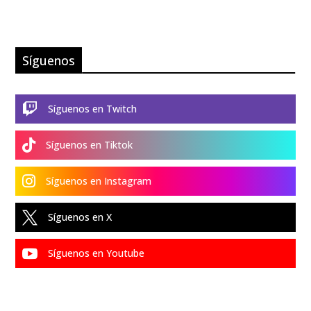
Síguenos

Síguenos en Twitch

Síguenos en Tiktok

Síguenos en Instagram

Síguenos en X

Síguenos en Youtube