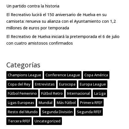
Un partido contra la historia
El Recreativo lucirá el 150 aniversario de Huelva en su
camiseta: renueva su alianza con el Ayuntamiento con 1,2
millones de euros por temporada
El Recreativo de Huelva iniciará la pretemporada el 6 de julio
con cuatro amistosos confirmados
Categorías
Champions League
Conference League
Copa América
Copa del Rey
Entrevistas
Eurocopa
Europa League
Fútbol Femenino
Fútbol Retro
Internacional
La Liga
Ligas Europeas
Mundial
Más Fútbol
Primera RFEF
Resto del Mundo
Segunda División
Segunda RFEF
Tercera RFEF
Uncategorized