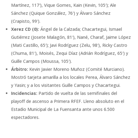
Martínez, 117′), Vique Gomes, Kain (Kevin, 105′); Ale
Sánchez (Quique González, 76′) y Álvaro Sánchez
(Crapisto, 99′).
Xerez CD (0):
Ángel de la Calzada; Chacartegui, Ismael
Gutiérrez (Josete Malagón, 81′), Nané, Charaf, Jaime López
(Mati Castillo, 65′); Javi Rodríguez (Zelu, 98′), Ricky Castro
(Chuma, 81′), Moisés, Zequi Díaz (Adrián Rodríguez, 65′) y
Guille Campos (Moussa, 105′).
Árbitro:
Kevin Javier Moreno Muñoz (Comité Murciano).
Mostró tarjeta amarilla a los locales Perea, Álvaro Sánchez
y Yasin; y a los visitantes Guille Campos y Chacartegui.
Incidencias:
Partido de vuelta de las semifinales del
playoff de ascenso a Primera RFEF. Lleno absoluto en el
Estadio Municipal de La Fuensanta ante unos 6.500
espectadores.