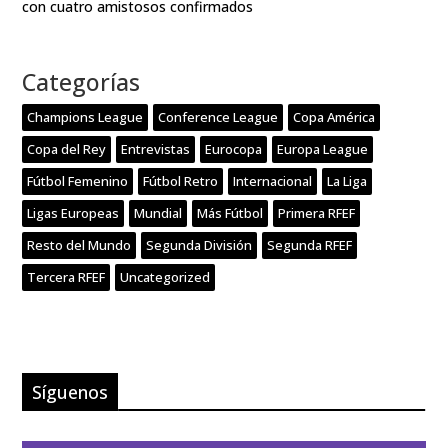
con cuatro amistosos confirmados
Categorías
Champions League
Conference League
Copa América
Copa del Rey
Entrevistas
Eurocopa
Europa League
Fútbol Femenino
Fútbol Retro
Internacional
La Liga
Ligas Europeas
Mundial
Más Fútbol
Primera RFEF
Resto del Mundo
Segunda División
Segunda RFEF
Tercera RFEF
Uncategorized
Síguenos