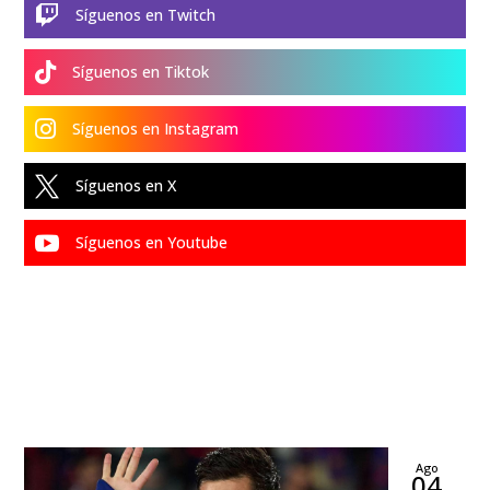

Síguenos en Twitch

Síguenos en Tiktok

Síguenos en Instagram

Síguenos en X

Síguenos en Youtube
Ago
04