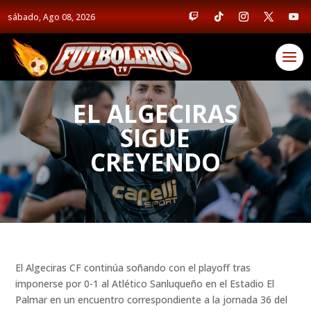
sábado, Ago 08, 2026
EL ALGECIRAS
SIGUE
CREYENDO
El Algeciras CF continúa soñando con el playoff tras
imponerse por 0-1 al Atlético Sanluqueño en el Estadio El
Palmar en un encuentro correspondiente a la jornada 36 del