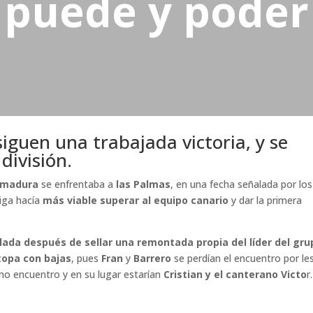
puede y poder
siguen una trabajada victoria, y se
división.
emadura
se enfrentaba a
las Palmas
, en una fecha señalada por los
liga hacía
más viable superar al equipo canario
y dar la primera
lada después de sellar una remontada propia del líder del gru
c
opa con bajas
, pues
Fran
y
Barrero
se perdían el encuentro por le
mo encuentro y en su lugar estarían
Cristian y el canterano Victo
r.