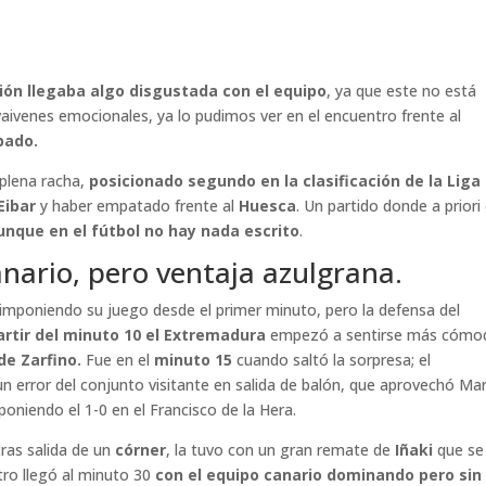
ción llegaba algo disgustada con el equipo
, ya que este no está
aivenes emocionales, ya lo pudimos ver en el encuentro frente al
bado.
 plena racha,
posicionado segundo en la clasificación de la Liga
Eibar
y haber empatado frente al
Huesca
. Un partido donde a priori
unque en el fútbol no hay nada escrito
.
nario, pero ventaja azulgrana.
 imponiendo su juego desde el primer minuto, pero la defensa del
rtir del minuto 10 el Extremadura
empezó a sentirse más cómo
de Zarfino.
Fue en el
minuto 15
cuando saltó la sorpresa; el
un error del conjunto visitante en salida de balón, que aprovechó Ma
oniendo el 1-0 en el Francisco de la Hera.
tras salida de un
córner
, la tuvo con un gran remate de
Iñaki
que se
ro llegó al minuto 30
con el equipo canario dominando pero sin