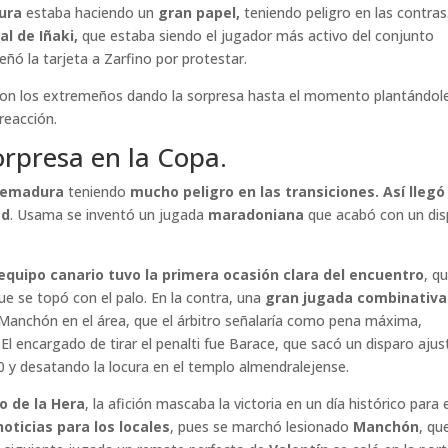
ura
estaba haciendo un
gran papel,
teniendo peligro en las contras
al de Iñaki,
que estaba siendo el jugador más activo del conjunto
señó la tarjeta a Zarfino por protestar.
con los extremeños dando la sorpresa hasta el momento plantándol
reacción.
rpresa en la Copa.
remadura
teniendo
mucho peligro en las transiciones. Así llegó
ad
. Usama se inventó un jugada
maradoniana
que acabó con un dis
equipo canario tuvo la primera ocasión clara del encuentro
, q
ue se topó con el palo. En la contra, una
gran jugada combinativa
Manchón en el área, que el árbitro señalaría como pena máxima,
.
El encargado de tirar el penalti fue Barace, que sacó un disparo aju
0 y desatando la locura en el templo almendralejense.
o de la Hera
, la afición mascaba la victoria en un día histórico para 
oticias para los locales
, pues se marchó lesionado
Manchón
, qu