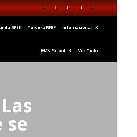
unda RFEF
Tercera RFEF
Internacional
Más Fútbol
Ver Todo
 Las
 se