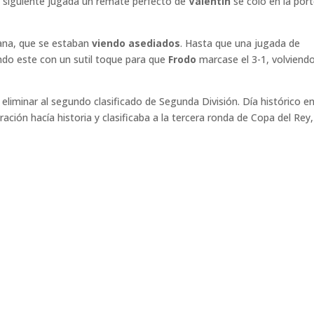
a siguiente jugada un remate perfecto de
Valentín
se coló en la port
rana, que se estaban
viendo asediados
. Hasta que una jugada de
ndo este con un sutil toque para que
Frodo
marcase el 3-1, volviend
 eliminar al segundo clasificado de Segunda División. Día histórico e
ión hacía historia y clasificaba a la tercera ronda de Copa del Rey,