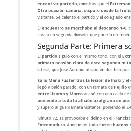
encontrar portería
, mientras que el
Extremad
Otra ocasión canaria, disparo desde la front
visitante. Se calentó el partido y el colegiado en
El
encuentro se marchaba al descanso 1-0
, 
cara a un segunda división, que parecía no tener 
Segunda Parte: Primera so
El
partido
siguió con el mismo tono, con el
Ext
primera ocasión clara de esta segunda mit
lateral, que José Antonio atrapó en dos tiempos.
Salió Manu Fuster tras la lesión de Iñaki
y el
llegó a balón parado, con un remate de
Pejiño
q
entre Usama y Marco
acabó con una caída de 
poniendo a toda la afición azulgrana en pie
y superó al guardameta visitante, poniendo el 2-
Minuto 72, se provocaba el delirio en el
Francisc
Extremadura
. Aunque no todo fueron
buenas n