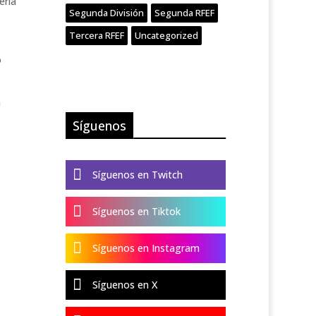
ería
Segunda División
Segunda RFEF
Tercera RFEF
Uncategorized
o
n
Síguenos

Síguenos en Twitch

Síguenos en Tiktok

Síguenos en Instagram

Síguenos en X