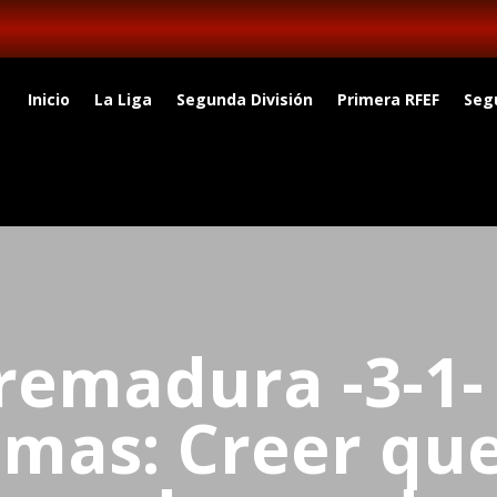
Inicio
La Liga
Segunda División
Primera RFEF
Seg
remadura -3-1-
lmas: Creer que