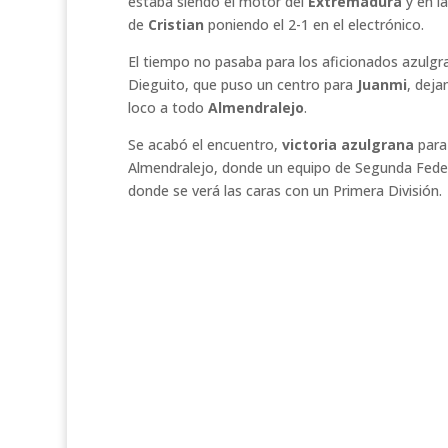
estaba siendo el motor del
Extremadura
y en l
de
Cristian
poniendo el 2-1 en el electrónico.
El tiempo no pasaba para los aficionados azulg
Dieguito, que puso un centro para
Juanmi
, deja
loco a todo
Almendralejo
.
Se acabó el encuentro,
victoria azulgrana
para
Almendralejo, donde un equipo de Segunda Federac
donde se verá las caras con un Primera División.