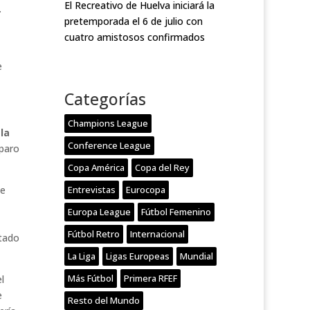
El Recreativo de Huelva iniciará la
.
pretemporada el 6 de julio con
cuatro amistosos confirmados
e
Categorías
Champions League
 la
Conference League
paro
Copa América
Copa del Rey
Entrevistas
Eurocopa
ue
Europa League
Fútbol Femenino
Fútbol Retro
Internacional
stado
La Liga
Ligas Europeas
Mundial
Más Fútbol
Primera RFEF
el
e
Resto del Mundo