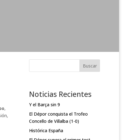
Buscar
Noticias Recientes
Y el Barça sin 9
po
,
El Dépor conquista el Trofeo
sión,
Concello de Villalba (1-0)
Histórica España
El Dépor supera el primer test