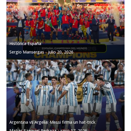
Histórica España
Y 16 años después, España está en la final del Mundial
Un partido contra la historia
Sergio Mansergas -
Sergio Mansergas -
Sergio Mansergas -
julio 20, 2026
julio 15, 2026
julio 10, 2026
Argentina vs Argelia: Messi firma un hat-trick
Matias Ezequiel Pedraza -
junio 17, 2026