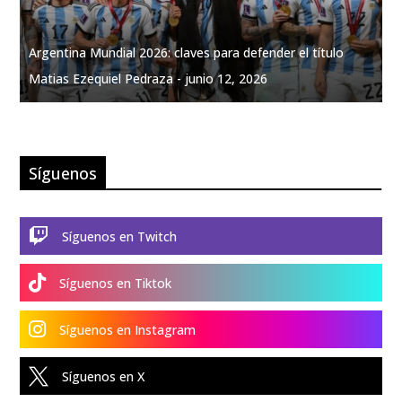
Argentina Mundial 2026: claves para defender el título
Matias Ezequiel Pedraza -
junio 12, 2026
Síguenos

Síguenos en Twitch

Síguenos en Tiktok

Síguenos en Instagram

Síguenos en X