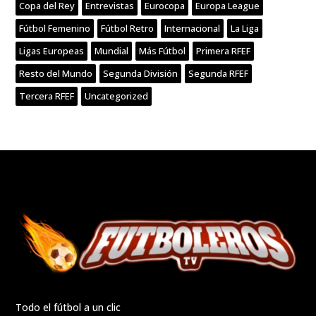
Copa del Rey
Entrevistas
Eurocopa
Europa League
Fútbol Femenino
Fútbol Retro
Internacional
La Liga
Ligas Europeas
Mundial
Más Fútbol
Primera RFEF
Resto del Mundo
Segunda División
Segunda RFEF
Tercera RFEF
Uncategorized
Todo el fútbol a un clic