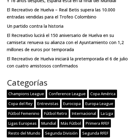
Y 16 años después, España está en la final del Mundial
El Recreativo de Huelva – Real Betis supera las 10.000
entradas vendidas para el Trofeo Colombino
Un partido contra la historia
El Recreativo lucirá el 150 aniversario de Huelva en su
camiseta: renueva su alianza con el Ayuntamiento con 1,2
millones de euros por temporada
El Recreativo de Huelva iniciará la pretemporada el 6 de julio
con cuatro amistosos confirmados
Categorías
Champions League
Conference League
Copa América
Copa del Rey
Entrevistas
Eurocopa
Europa League
Fútbol Femenino
Fútbol Retro
Internacional
La Liga
Ligas Europeas
Mundial
Más Fútbol
Primera RFEF
Resto del Mundo
Segunda División
Segunda RFEF