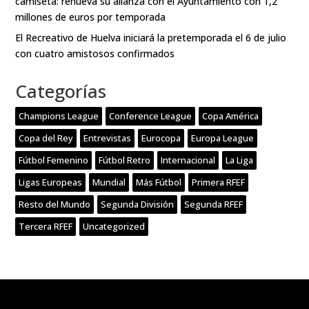
camiseta: renueva su alianza con el Ayuntamiento con 1,2
millones de euros por temporada
El Recreativo de Huelva iniciará la pretemporada el 6 de julio
con cuatro amistosos confirmados
Categorías
Champions League
Conference League
Copa América
Copa del Rey
Entrevistas
Eurocopa
Europa League
Fútbol Femenino
Fútbol Retro
Internacional
La Liga
Ligas Europeas
Mundial
Más Fútbol
Primera RFEF
Resto del Mundo
Segunda División
Segunda RFEF
Tercera RFEF
Uncategorized