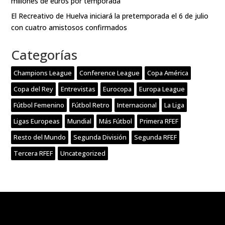
millones de euros por temporada
El Recreativo de Huelva iniciará la pretemporada el 6 de julio
con cuatro amistosos confirmados
Categorías
Champions League
Conference League
Copa América
Copa del Rey
Entrevistas
Eurocopa
Europa League
Fútbol Femenino
Fútbol Retro
Internacional
La Liga
Ligas Europeas
Mundial
Más Fútbol
Primera RFEF
Resto del Mundo
Segunda División
Segunda RFEF
Tercera RFEF
Uncategorized