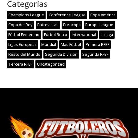
Categorías
Champions League
Conference League
Copa América
Copa del Rey
Entrevistas
Eurocopa
Europa League
Fútbol Femenino
Fútbol Retro
Internacional
La Liga
Ligas Europeas
Mundial
Más Fútbol
Primera RFEF
Resto del Mundo
Segunda División
Segunda RFEF
Tercera RFEF
Uncategorized