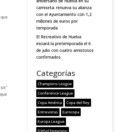
aniversario de Huelva en su
camiseta: renueva su alianza
con el Ayuntamiento con 1,2
 que
millones de euros por
temporada
El Recreativo de Huelva
iniciará la pretemporada el 6
de julio con cuatro amistosos
confirmados
Categorías
Champions League
six”
Conference League
 que
Copa América
Copa del Rey
Entrevistas
Eurocopa
Europa League
Fútbol Femenino