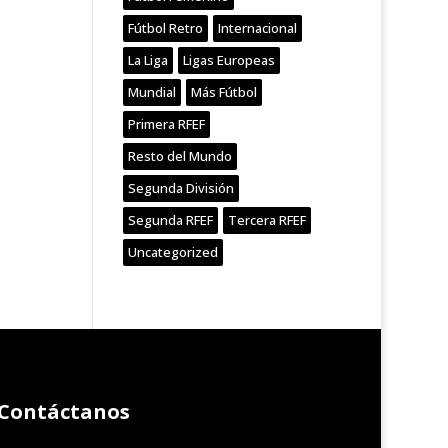
Fútbol Retro
Internacional
La Liga
Ligas Europeas
Mundial
Más Fútbol
Primera RFEF
Resto del Mundo
Segunda División
Segunda RFEF
Tercera RFEF
Uncategorized
Contáctanos