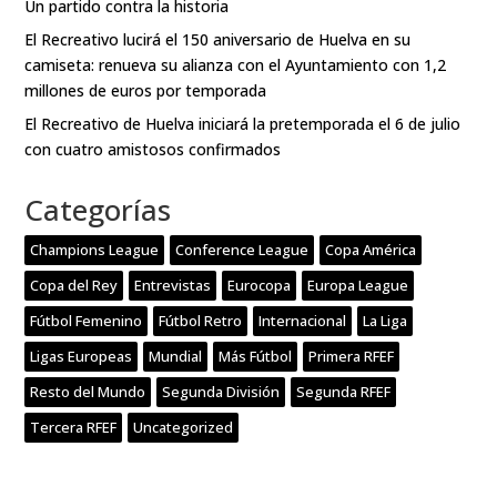
Un partido contra la historia
El Recreativo lucirá el 150 aniversario de Huelva en su
camiseta: renueva su alianza con el Ayuntamiento con 1,2
millones de euros por temporada
El Recreativo de Huelva iniciará la pretemporada el 6 de julio
con cuatro amistosos confirmados
Categorías
Champions League
Conference League
Copa América
Copa del Rey
Entrevistas
Eurocopa
Europa League
Fútbol Femenino
Fútbol Retro
Internacional
La Liga
Ligas Europeas
Mundial
Más Fútbol
Primera RFEF
Resto del Mundo
Segunda División
Segunda RFEF
Tercera RFEF
Uncategorized