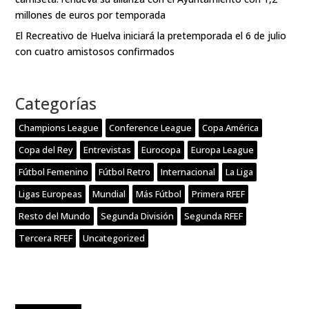
millones de euros por temporada
El Recreativo de Huelva iniciará la pretemporada el 6 de julio
con cuatro amistosos confirmados
Categorías
Champions League
Conference League
Copa América
Copa del Rey
Entrevistas
Eurocopa
Europa League
Fútbol Femenino
Fútbol Retro
Internacional
La Liga
Ligas Europeas
Mundial
Más Fútbol
Primera RFEF
Resto del Mundo
Segunda División
Segunda RFEF
Tercera RFEF
Uncategorized