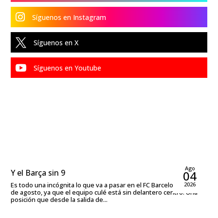

Síguenos en Instagram

Síguenos en X

Síguenos en Youtube
Sergio Mansergas
Ago
Y el Barça sin 9
04
Es todo una incógnita lo que va a pasar en el FC Barcelona a día 4
2026
de agosto, ya que el equipo culé está sin delantero centro. Una
posición que desde la salida de...