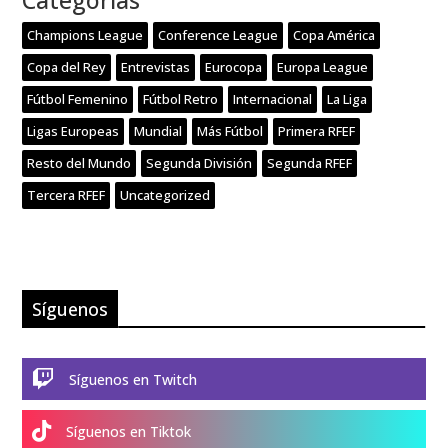
Champions League
Conference League
Copa América
Copa del Rey
Entrevistas
Eurocopa
Europa League
Fútbol Femenino
Fútbol Retro
Internacional
La Liga
Ligas Europeas
Mundial
Más Fútbol
Primera RFEF
Resto del Mundo
Segunda División
Segunda RFEF
Tercera RFEF
Uncategorized
Síguenos

Síguenos en Twitch

Síguenos en Tiktok