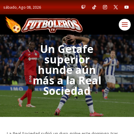
sábado, Ago 08, 2026
Un Getafe
superior
hunde aún
más a la Real
Sociedad
La Real Sociedad sufrió un duro golpe este domingo tras