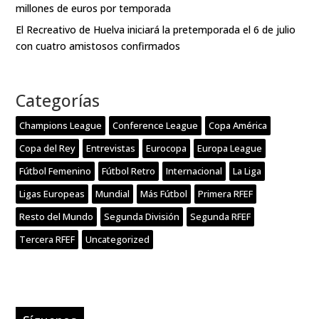
millones de euros por temporada
El Recreativo de Huelva iniciará la pretemporada el 6 de julio
con cuatro amistosos confirmados
Categorías
Champions League
Conference League
Copa América
Copa del Rey
Entrevistas
Eurocopa
Europa League
Fútbol Femenino
Fútbol Retro
Internacional
La Liga
Ligas Europeas
Mundial
Más Fútbol
Primera RFEF
Resto del Mundo
Segunda División
Segunda RFEF
Tercera RFEF
Uncategorized