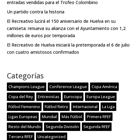
entradas vendidas para el Trofeo Colombino
Un partido contra la historia
El Recreativo lucirá el 150 aniversario de Huelva en su
camiseta: renueva su alianza con el Ayuntamiento con 1,2
millones de euros por temporada
El Recreativo de Huelva iniciará la pretemporada el 6 de julio
con cuatro amistosos confirmados
Categorías
Champions League
Conference League
Copa América
Copa del Rey
Entrevistas
Eurocopa
Europa League
Fútbol Femenino
Fútbol Retro
Internacional
La Liga
Ligas Europeas
Mundial
Más Fútbol
Primera RFEF
Resto del Mundo
Segunda División
Segunda RFEF
Tercera RFEF
Uncategorized