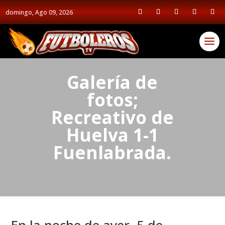
domingo, Ago 09, 2026
Galería de
fotos;
Recreativo de
Huelva 1-1
Fuenlabrada.
En la noche de ayer, 5 de