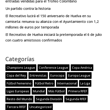
entradas vendidas para el Trofeo Colombino
Un partido contra la historia
El Recreativo lucirá el 150 aniversario de Huelva en su
camiseta: renueva su alianza con el Ayuntamiento con 1,2
millones de euros por temporada
El Recreativo de Huelva iniciará la pretemporada el 6 de julio
con cuatro amistosos confirmados
Categorías
Champions League
Conference League
Copa América
Copa del Rey
Entrevistas
Eurocopa
Europa League
Fútbol Femenino
Fútbol Retro
Internacional
La Liga
Ligas Europeas
Mundial
Más Fútbol
Primera RFEF
Resto del Mundo
Segunda División
Segunda RFEF
Tercera RFEF
Uncategorized