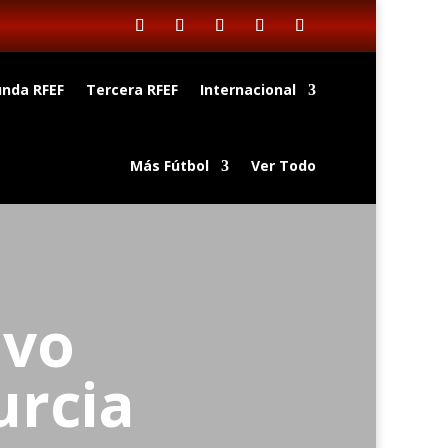
nda RFEF
Tercera RFEF
Internacional
Más Fútbol
Ver Todo
evo
urcia