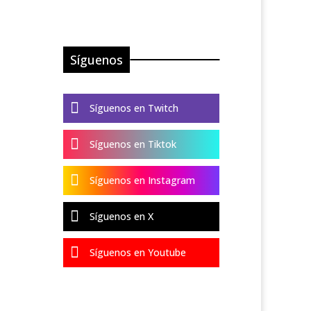
Síguenos

Síguenos en Twitch

Síguenos en Tiktok

Síguenos en Instagram

Síguenos en X

Síguenos en Youtube