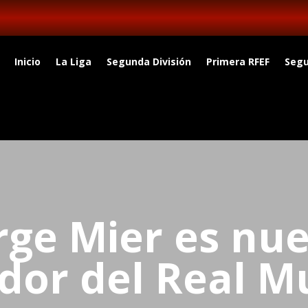
Inicio
La Liga
Segunda División
Primera RFEF
Segu
rge Mier es nu
dor del Real M