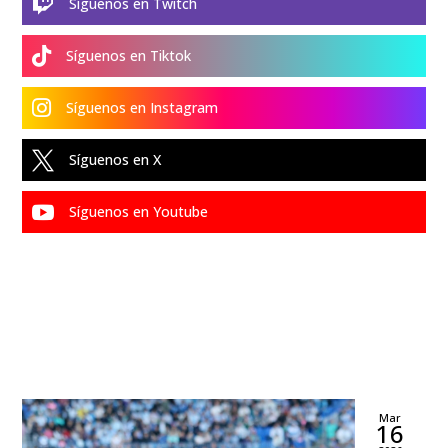

Síguenos en Twitch

Síguenos en Tiktok

Síguenos en Instagram

Síguenos en X

Síguenos en Youtube
Mar
16