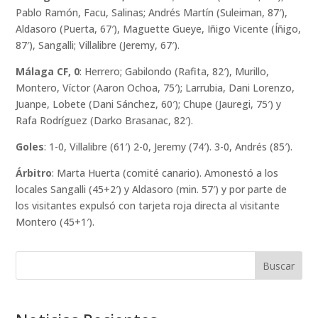
Pablo Ramón, Facu, Salinas; Andrés Martín (Suleiman, 87′),
Aldasoro (Puerta, 67′), Maguette Gueye, Iñigo Vicente (Íñigo,
87′), Sangalli; Villalibre (Jeremy, 67′).
Málaga CF, 0
: Herrero; Gabilondo (Rafita, 82′), Murillo,
Montero, Víctor (Aaron Ochoa, 75′); Larrubia, Dani Lorenzo,
Juanpe, Lobete (Dani Sánchez, 60′); Chupe (Jauregi, 75′) y
Rafa Rodríguez (Darko Brasanac, 82′).
Goles
: 1-0, Villalibre (61′) 2-0, Jeremy (74′). 3-0, Andrés (85′).
Árbitro
: Marta Huerta (comité canario). Amonestó a los
locales Sangalli (45+2′) y Aldasoro (min. 57′) y por parte de
los visitantes expulsó con tarjeta roja directa al visitante
Montero (45+1′).
Buscar