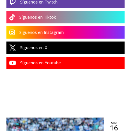

Síguenos en Twitch

Síguenos en Tiktok

Síguenos en Instagram

Síguenos en X

Síguenos en Youtube
Mar
16