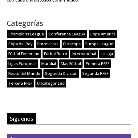
Categorías
Champions League
Conference League
Copa América
Copa del Rey
Entrevistas
Eurocopa
Europa League
Fútbol Femenino
Fútbol Retro
Internacional
La Liga
Ligas Europeas
Mundial
Más Fútbol
Primera RFEF
Resto del Mundo
Segunda División
Segunda RFEF
Tercera RFEF
Uncategorized
Síguenos