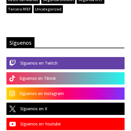
Tercera RFEF
Uncategorized
Síguenos

Síguenos en Twitch

Síguenos en Tiktok

Síguenos en Instagram

Síguenos en X

Síguenos en Youtube