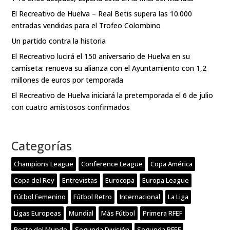
El Recreativo de Huelva – Real Betis supera las 10.000
entradas vendidas para el Trofeo Colombino
Un partido contra la historia
El Recreativo lucirá el 150 aniversario de Huelva en su
camiseta: renueva su alianza con el Ayuntamiento con 1,2
millones de euros por temporada
El Recreativo de Huelva iniciará la pretemporada el 6 de julio
con cuatro amistosos confirmados
Categorías
Champions League
Conference League
Copa América
Copa del Rey
Entrevistas
Eurocopa
Europa League
Fútbol Femenino
Fútbol Retro
Internacional
La Liga
Ligas Europeas
Mundial
Más Fútbol
Primera RFEF
Resto del Mundo
Segunda División
Segunda RFEF