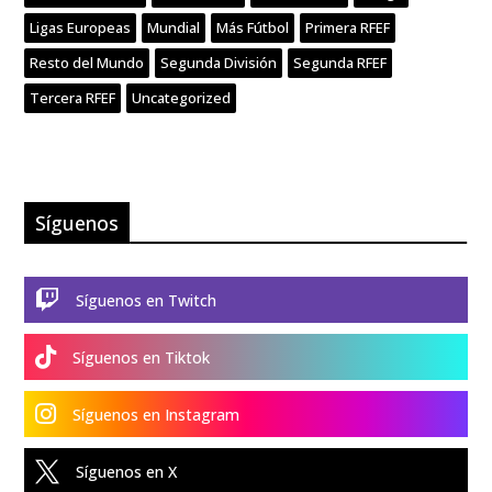
Ligas Europeas
Mundial
Más Fútbol
Primera RFEF
Resto del Mundo
Segunda División
Segunda RFEF
Tercera RFEF
Uncategorized
Síguenos

Síguenos en Twitch

Síguenos en Tiktok

Síguenos en Instagram

Síguenos en X