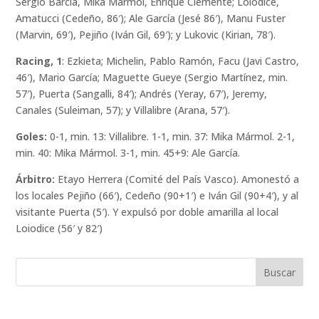
Sergio Barcia, Mika Mármol, Enrique Clemente; Loiodice,
Amatucci (Cedeño, 86′); Ale García (Jesé 86′), Manu Fuster
(Marvin, 69′), Pejiño (Iván Gil, 69′); y Lukovic (Kirian, 78′).
Racing, 1
: Ezkieta; Michelin, Pablo Ramón, Facu (Javi Castro,
46′), Mario García; Maguette Gueye (Sergio Martínez, min.
57′), Puerta (Sangalli, 84′); Andrés (Yeray, 67′), Jeremy,
Canales (Suleiman, 57); y Villalibre (Arana, 57′).
Goles:
0-1, min. 13: Villalibre. 1-1, min. 37: Mika Mármol. 2-1,
min. 40: Mika Mármol. 3-1, min. 45+9: Ale García.
Árbitro:
Etayo Herrera (Comité del País Vasco). Amonestó a
los locales Pejiño (66′), Cedeño (90+1′) e Iván Gil (90+4′), y al
visitante Puerta (5′). Y expulsó por doble amarilla al local
Loiodice (56′ y 82′)
Buscar