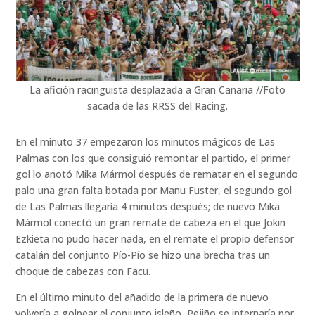
La afición racinguista desplazada a Gran Canaria //Foto
sacada de las RRSS del Racing.
En el minuto 37 empezaron los minutos mágicos de Las
Palmas con los que consiguió remontar el partido, el primer
gol lo anotó Mika Mármol después de rematar en el segundo
palo una gran falta botada por Manu Fuster, el segundo gol
de Las Palmas llegaría 4 minutos después; de nuevo Mika
Mármol conectó un gran remate de cabeza en el que Jokin
Ezkieta no pudo hacer nada, en el remate el propio defensor
catalán del conjunto Pío-Pío se hizo una brecha tras un
choque de cabezas con Facu.
En el último minuto del añadido de la primera de nuevo
volvería a golpear el conjunto isleño, Pejiño se internaría por