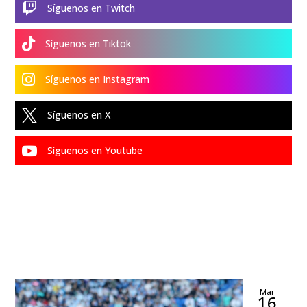

Síguenos en Twitch

Síguenos en Tiktok

Síguenos en Instagram

Síguenos en X

Síguenos en Youtube
Mar
16