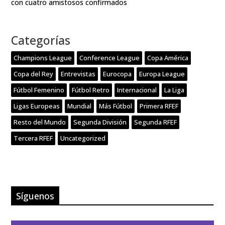
con cuatro amistosos confirmados
Categorías
Champions League
Conference League
Copa América
Copa del Rey
Entrevistas
Eurocopa
Europa League
Fútbol Femenino
Fútbol Retro
Internacional
La Liga
Ligas Europeas
Mundial
Más Fútbol
Primera RFEF
Resto del Mundo
Segunda División
Segunda RFEF
Tercera RFEF
Uncategorized
Síguenos