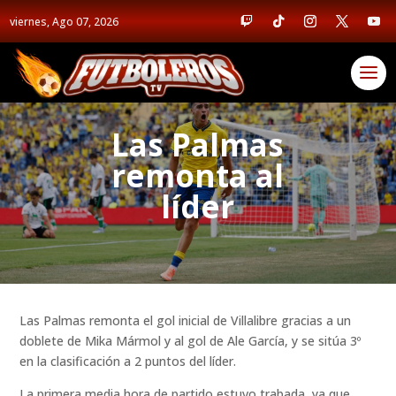
viernes, Ago 07, 2026
Las Palmas
remonta al
líder
Las Palmas remonta el gol inicial de Villalibre gracias a un
doblete de Mika Mármol y al gol de Ale García, y se sitúa 3º
en la clasificación a 2 puntos del líder.
La primera media hora de partido estuvo trabada, ya que