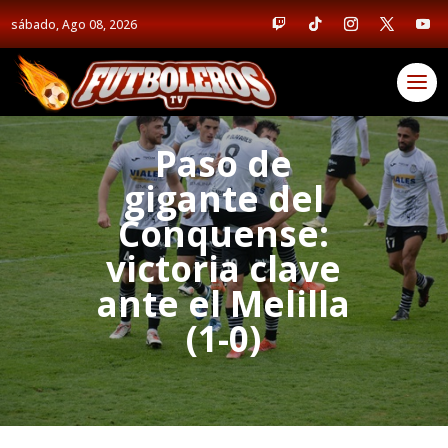
sábado, Ago 08, 2026
Paso de
gigante del
Conquense:
victoria clave
ante el Melilla
(1-0)