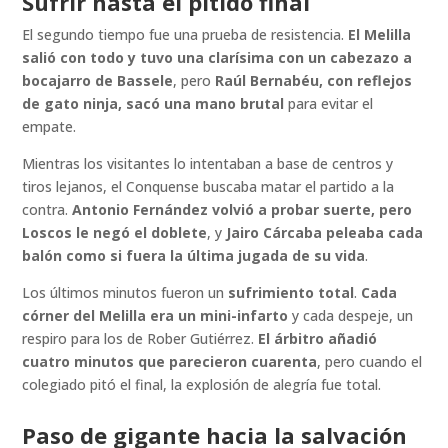
Sufrir hasta el pitido final
El segundo tiempo fue una prueba de resistencia.
El Melilla
salió con todo y tuvo una clarísima con un cabezazo a
bocajarro de Bassele
, pero
Raúl Bernabéu, con reflejos
de gato ninja, sacó una mano brutal
para evitar el
empate.
Mientras los visitantes lo intentaban a base de centros y
tiros lejanos, el Conquense buscaba matar el partido a la
contra.
Antonio Fernández volvió a probar suerte, pero
Loscos le negó el doblete
, y
Jairo Cárcaba peleaba cada
balón como si fuera la última jugada de su vida
.
Los últimos minutos fueron un
sufrimiento total
.
Cada
córner del Melilla era un mini-infarto
y cada despeje, un
respiro para los de Rober Gutiérrez.
El árbitro añadió
cuatro minutos que parecieron cuarenta
, pero cuando el
colegiado pitó el final, la explosión de alegría fue total.
Paso de gigante hacia la salvación