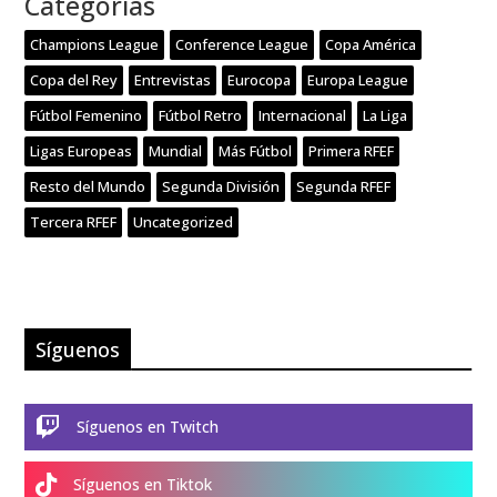
Categorías
Champions League
Conference League
Copa América
Copa del Rey
Entrevistas
Eurocopa
Europa League
Fútbol Femenino
Fútbol Retro
Internacional
La Liga
Ligas Europeas
Mundial
Más Fútbol
Primera RFEF
Resto del Mundo
Segunda División
Segunda RFEF
Tercera RFEF
Uncategorized
Síguenos

Síguenos en Twitch

Síguenos en Tiktok