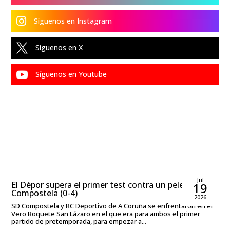

Síguenos en Instagram

Síguenos en X

Síguenos en Youtube
Rubén García Rodríguez
Jul
El Dépor supera el primer test contra un peleón
19
Compostela (0-4)
2026
SD Compostela y RC Deportivo de A Coruña se enfrentaron en el
Vero Boquete San Lázaro en el que era para ambos el primer
partido de pretemporada, para empezar a...