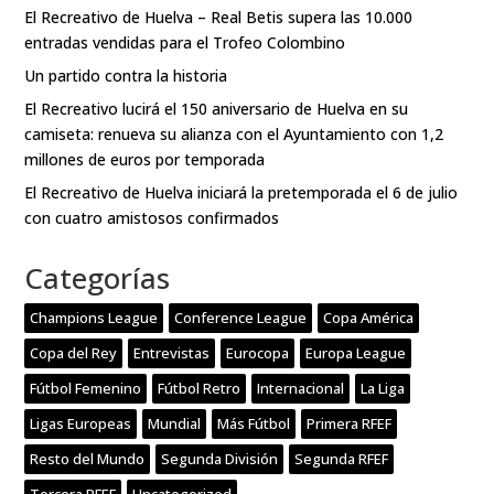
El Recreativo de Huelva – Real Betis supera las 10.000
entradas vendidas para el Trofeo Colombino
Un partido contra la historia
El Recreativo lucirá el 150 aniversario de Huelva en su
camiseta: renueva su alianza con el Ayuntamiento con 1,2
millones de euros por temporada
El Recreativo de Huelva iniciará la pretemporada el 6 de julio
con cuatro amistosos confirmados
Categorías
Champions League
Conference League
Copa América
Copa del Rey
Entrevistas
Eurocopa
Europa League
Fútbol Femenino
Fútbol Retro
Internacional
La Liga
Ligas Europeas
Mundial
Más Fútbol
Primera RFEF
Resto del Mundo
Segunda División
Segunda RFEF