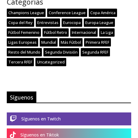
Categorías
Champions League
Conference League
Copa América
Copa del Rey
Entrevistas
Eurocopa
Europa League
Fútbol Femenino
Fútbol Retro
Internacional
La Liga
Ligas Europeas
Mundial
Más Fútbol
Primera RFEF
Resto del Mundo
Segunda División
Segunda RFEF
Tercera RFEF
Uncategorized
Síguenos

Síguenos en Twitch

Síguenos en Tiktok