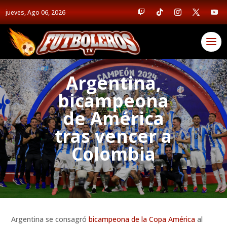
jueves, Ago 06, 2026
Argentina,
bicampeona
de América
tras vencer a
Colombia
Argentina se consagró
bicampeona de la Copa América
al