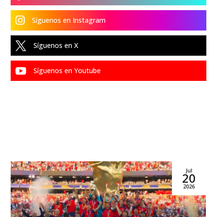

Síguenos en Instagram

Síguenos en X

Síguenos en Youtube
Jul
20
2026