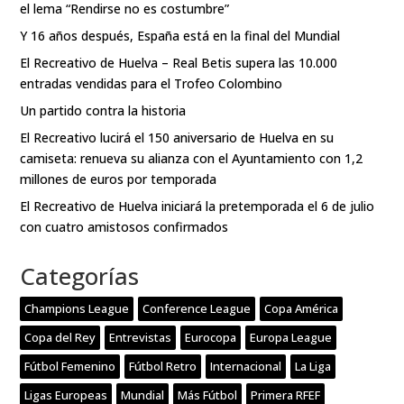
el lema “Rendirse no es costumbre”
Y 16 años después, España está en la final del Mundial
El Recreativo de Huelva – Real Betis supera las 10.000
entradas vendidas para el Trofeo Colombino
Un partido contra la historia
El Recreativo lucirá el 150 aniversario de Huelva en su
camiseta: renueva su alianza con el Ayuntamiento con 1,2
millones de euros por temporada
El Recreativo de Huelva iniciará la pretemporada el 6 de julio
con cuatro amistosos confirmados
Categorías
Champions League
Conference League
Copa América
Copa del Rey
Entrevistas
Eurocopa
Europa League
Fútbol Femenino
Fútbol Retro
Internacional
La Liga
Ligas Europeas
Mundial
Más Fútbol
Primera RFEF