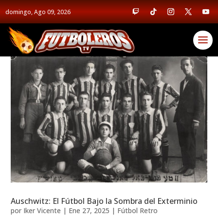
domingo, Ago 09, 2026
Auschwitz: El Fútbol Bajo la Sombra del Exterminio
por
Iker Vicente
|
Ene 27, 2025
|
Fútbol Retro