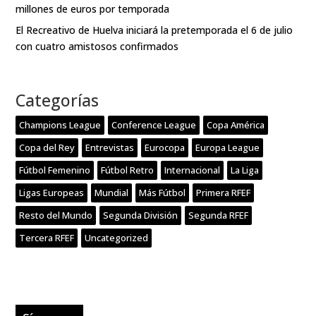
millones de euros por temporada
El Recreativo de Huelva iniciará la pretemporada el 6 de julio
con cuatro amistosos confirmados
Categorías
Champions League
Conference League
Copa América
Copa del Rey
Entrevistas
Eurocopa
Europa League
Fútbol Femenino
Fútbol Retro
Internacional
La Liga
Ligas Europeas
Mundial
Más Fútbol
Primera RFEF
Resto del Mundo
Segunda División
Segunda RFEF
Tercera RFEF
Uncategorized