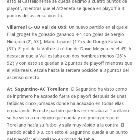
esto el Castellonense se queda décimo a cuatro puntos de
playoff, mientras que el Atzeneta se queda en playoff a 3
puntos del ascenso directo.
Villarreal C- UD Vall de Uxó:
Un nuevo partido en el que el
filial groget ha goleado ganando 4-1 con goles de Sergio
Hinojosa (2’, 53’), Mario Linares (17’) y de Douga Fofana
(81’). El gol de la Vall de Uxó fue de David Megina en el 45’. A
destacar que la Vall estaba con dos hombres menos (26’ y
52’) y con esto se quedan a 2 puntos de playoff mientras que
el Villarreal C escala hasta la tercera posición a 3 puntos del
ascenso directo.
At. Saguntino-AC Torellano:
El Saguntino ha visto como
de ir primero ha acabado fuera de playoff después de unas
fatídicas cinco jornadas donde ha acabado en todas ellas
empatando. En este partido que los enfrentaba al Torellano
se ha visto a un equipo que quería y no podía porque el
Torellano hacía su futbol y salía muy rápido a la contra. El
partido acabó 0-0, con esto el Saguntino queda a un punto
del playoff y el Torellano en mitad de tabla.