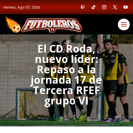
viernes, Ago 07, 2026
El CD Roda,
nuevo líder:
Repaso a la
jornada 17 de
Tercera RFEF
grupo VI