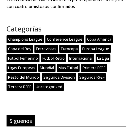
con cuatro amistosos confirmados
Categorías
Champions League
Conference League
Copa América
Copa del Rey
Entrevistas
Eurocopa
Europa League
Fútbol Femenino
Fútbol Retro
Internacional
La Liga
Ligas Europeas
Mundial
Más Fútbol
Primera RFEF
Resto del Mundo
Segunda División
Segunda RFEF
Tercera RFEF
Uncategorized
Síguenos