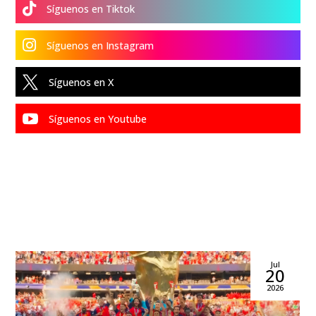

Síguenos en Tiktok

Síguenos en Instagram

Síguenos en X

Síguenos en Youtube
Jul
20
2026