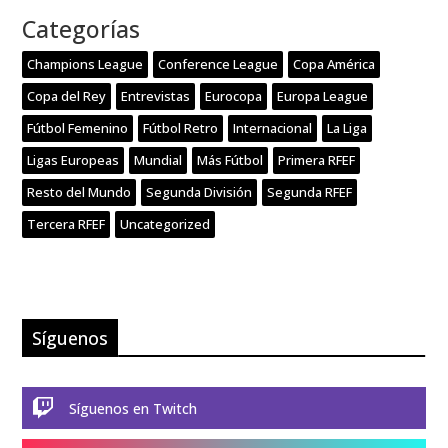
Categorías
Champions League
Conference League
Copa América
Copa del Rey
Entrevistas
Eurocopa
Europa League
Fútbol Femenino
Fútbol Retro
Internacional
La Liga
Ligas Europeas
Mundial
Más Fútbol
Primera RFEF
Resto del Mundo
Segunda División
Segunda RFEF
Tercera RFEF
Uncategorized
Síguenos

Síguenos en Twitch