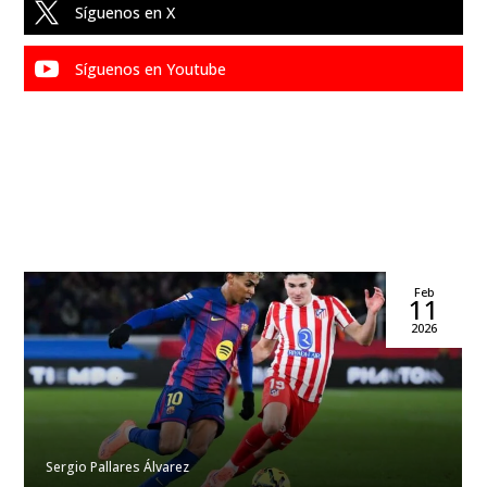

Síguenos en X

Síguenos en Youtube
Feb
11
2026
Sergio Pallares Álvarez