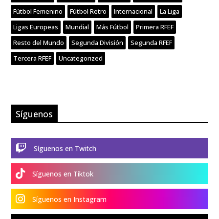
Fútbol Femenino
Fútbol Retro
Internacional
La Liga
Ligas Europeas
Mundial
Más Fútbol
Primera RFEF
Resto del Mundo
Segunda División
Segunda RFEF
Tercera RFEF
Uncategorized
Síguenos

Síguenos en Twitch

Síguenos en Tiktok

Síguenos en Instagram