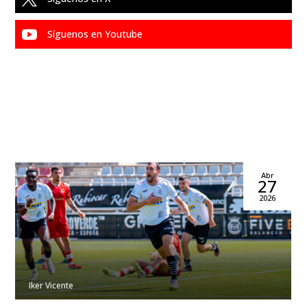

Síguenos en Youtube
Abr
27
2026
Iker Vicente