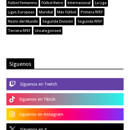
Fútbol Femenino
Fútbol Retro
Internacional
La Liga
Ligas Europeas
Mundial
Más Fútbol
Primera RFEF
Resto del Mundo
Segunda División
Segunda RFEF
Tercera RFEF
Uncategorized
Síguenos

Síguenos en Twitch

Síguenos en Tiktok

Síguenos en Instagram

Síguenos en X