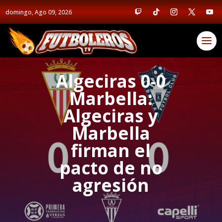
domingo, Ago 09, 2026
Algeciras 0-0
Marbella:
Algeciras y
Marbella
firman el
pacto de no
agresión