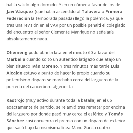
había salido algo dormido. Y en un córner a favor de los de
Javi Vázquez
(que había ascendido a
l Talavera
a
Primera
Federación
la temporada pasada) llegó la polémica, ya que
tras una revisión en el VAR por un posible penalti el colegiado
del encuentro el señor Clemente Manrique no señalaría
absolutamente nada.
Ohemeng
pudo abrir la lata en el minuto 60 a favor del
Marbella
cuando soltó un auténtico latigazo que atajó un
bien situado
Iván Moreno
. Y tres minutos más tarde
Luis
Alcalde
estuvo a punto de hacer lo propio cuando su
potentísimo disparo se marchaba cerca del larguero de la
portería del cancerbero algecirista.
Rastrojo
(muy activo durante toda la batalla) en el 66
exactamente de partido, se relamió tras rematar por encima
del larguero por donde pasó muy cerca el esférico y
Tomás
Sánchez
casi encuentra el premio con un disparo de exterior
que sacó bajo la mismísima línea Manu García cuatro