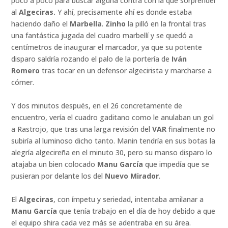
poco a poco para buscar alguna contra con la que sorprender
al
Algeciras.
Y ahí, precisamente ahí es donde estaba
haciendo daño el
Marbella
.
Zinho
la pilló en la frontal tras
una fantástica jugada del cuadro marbellí y se quedó a
centímetros de inaugurar el marcador, ya que su potente
disparo saldría rozando el palo de la portería de
Iván
Romero
tras tocar en un defensor algecirista y marcharse a
córner.
Y dos minutos después, en el 26 concretamente de
encuentro, vería el cuadro gaditano como le anulaban un gol
a Rastrojo, que tras una larga revisión del
VAR
finalmente no
subiría al luminoso dicho tanto. Manin tendría en sus botas la
alegría algecireña en el minuto 30, pero su manso disparo lo
atajaba un bien colocado
Manu García
que impedía que se
pusieran por delante los del
Nuevo Mirador
.
El
Algeciras
, con ímpetu y seriedad, intentaba amilanar a
Manu García
que tenía trabajo en el día de hoy debido a que
el equipo shira cada vez más se adentraba en su área.