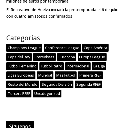
millones de euros por temporada
El Recreativo de Huelva iniciará la pretemporada el 6 de julio
con cuatro amistosos confirmados
Categorías
Champions League
Conference League
Copa América
Copa del Rey
Entrevistas
Eurocopa
Europa League
Fútbol Femenino
Fútbol Retro
Internacional
La Liga
Ligas Europeas
Mundial
Más Fútbol
Primera RFEF
Resto del Mundo
Segunda División
Segunda RFEF
Tercera RFEF
Uncategorized
Síguenos