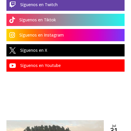

Síguenos en Twitch

Síguenos en Tiktok

Síguenos en Instagram

Síguenos en X

Síguenos en Youtube
Jul
31