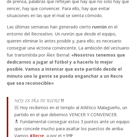
de prensa, palabras que reflejan que hay que no solo hay que
vencer, hay que convencer. Para ello, hay que evitar
situaciones en las que el rival se sienta cómodo.
Las últimas semanas han generado cierto
runrún
en el
entorno del Recreativo. Un runrún que desde el equipo,
quieren eliminar lo antes posible y, para ello, es necesario
conseguir una victoria convincente. La ambición del vestuario
fue transmitida por Álex Bernal:
«Nosotros tenemos que
dedicarnos a jugar al fútbol y a hacerlo lo mejor
posible. Vamos a intentar que este partido desde el
minuto uno la gente se pueda enganchar a un Recre
que sea reconocible»
𝓗𝓞𝓨 𝓔𝓢 𝓓Í𝓐 𝓓𝓔 𝓡𝓔𝓒𝓡𝓔 ❗️❗️
🆚 Hoy recibimos en el templo al Atlético Malagueño, un
partido en el que debemos VENCER Y CONVENCER.
🔝 Fundamental conseguir estos 3 puntos ante un equipo
que concede mucho para asaltar los puestos de arriba.
Vamos
#Recre
, a por el +3!💙