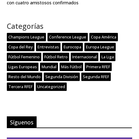
con cuatro amistosos confirmados
Categorías
Champions League
Conference League
Copa América
Copa del Rey
Entrevistas
Eurocopa
Europa League
Fútbol Femenino
Fútbol Retro
Internacional
La Liga
Ligas Europeas
Mundial
Más Fútbol
Primera RFEF
Resto del Mundo
Segunda División
Segunda RFEF
Tercera RFEF
Uncategorized
Síguenos