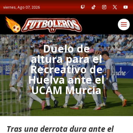
viernes, Ago 07, 2026
Duelo de
altura para el
Recreativo de
Huelva ante el
UCAM Murcia
Tras una derrota dura ante el