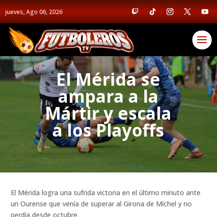
jueves, Ago 06, 2026
El Mérida se
ampara a la
Mártir y escala
a los Playoffs
El Mérida logra una sufrida victoria en el último minuto ante
un Ourense que venía de superar al Girona de Míchel y no
perdía desde octubre.