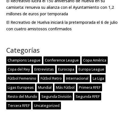
El Recreativo lucirá el 150 aniversario de Huelva en su
camiseta: renueva su alianza con el Ayuntamiento con 1,2
millones de euros por temporada
El Recreativo de Huelva iniciará la pretemporada el 6 de julio
con cuatro amistosos confirmados
Categorías
Champions League
Conference League
Copa América
Copa del Rey
Entrevistas
Eurocopa
Europa League
Fútbol Femenino
Fútbol Retro
Internacional
La Liga
Ligas Europeas
Mundial
Más Fútbol
Primera RFEF
Resto del Mundo
Segunda División
Segunda RFEF
Tercera RFEF
Uncategorized