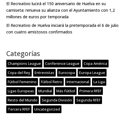
El Recreativo lucirá el 150 aniversario de Huelva en su
camiseta: renueva su alianza con el Ayuntamiento con 1,2
millones de euros por temporada
El Recreativo de Huelva iniciará la pretemporada el 6 de julio
con cuatro amistosos confirmados
Categorías
Champions League
Conference League
Copa América
Copa del Rey
Entrevistas
Eurocopa
Europa League
Fútbol Femenino
Fútbol Retro
Internacional
La Liga
Ligas Europeas
Mundial
Más Fútbol
Primera RFEF
Resto del Mundo
Segunda División
Segunda RFEF
Tercera RFEF
Uncategorized