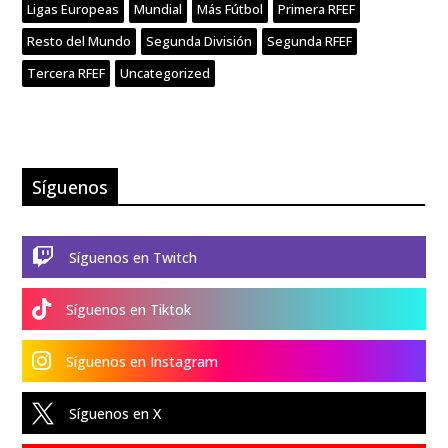
Ligas Europeas
Mundial
Más Fútbol
Primera RFEF
Resto del Mundo
Segunda División
Segunda RFEF
Tercera RFEF
Uncategorized
Síguenos

Síguenos en Twitch

Síguenos en Tiktok

Síguenos en Instagram

Síguenos en X