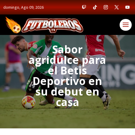
domingo, Ago 09, 2026
Sabor
agridulce para
el Betis
Deportivo en
su debut en
casa