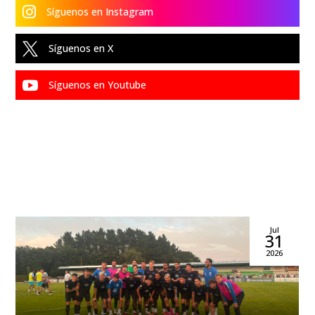

Síguenos en Instagram

Síguenos en X

Síguenos en Youtube
Jul
31
2026