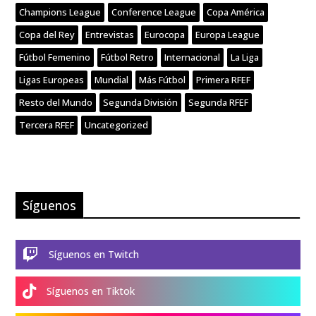
Champions League
Conference League
Copa América
Copa del Rey
Entrevistas
Eurocopa
Europa League
Fútbol Femenino
Fútbol Retro
Internacional
La Liga
Ligas Europeas
Mundial
Más Fútbol
Primera RFEF
Resto del Mundo
Segunda División
Segunda RFEF
Tercera RFEF
Uncategorized
Síguenos

Síguenos en Twitch

Síguenos en Tiktok