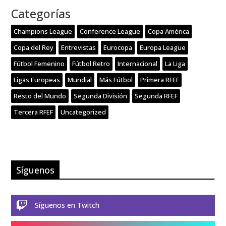
Categorías
Champions League
Conference League
Copa América
Copa del Rey
Entrevistas
Eurocopa
Europa League
Fútbol Femenino
Fútbol Retro
Internacional
La Liga
Ligas Europeas
Mundial
Más Fútbol
Primera RFEF
Resto del Mundo
Segunda División
Segunda RFEF
Tercera RFEF
Uncategorized
Síguenos

Síguenos en Twitch