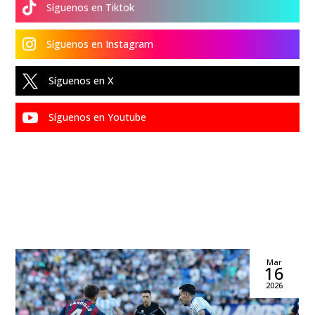

Síguenos en Tiktok

Síguenos en Instagram

Síguenos en X

Síguenos en Youtube
Mar
16
2026