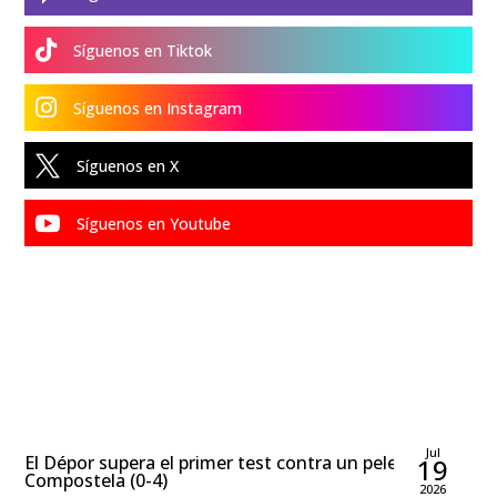

Síguenos en Tiktok

Síguenos en Instagram

Síguenos en X

Síguenos en Youtube
Rubén García Rodríguez
Jul
El Dépor supera el primer test contra un peleón
19
Compostela (0-4)
2026