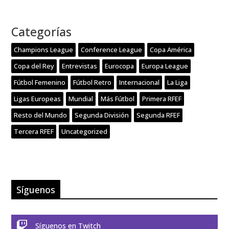
Categorías
Champions League
Conference League
Copa América
Copa del Rey
Entrevistas
Eurocopa
Europa League
Fútbol Femenino
Fútbol Retro
Internacional
La Liga
Ligas Europeas
Mundial
Más Fútbol
Primera RFEF
Resto del Mundo
Segunda División
Segunda RFEF
Tercera RFEF
Uncategorized
Síguenos

Síguenos en Twitch