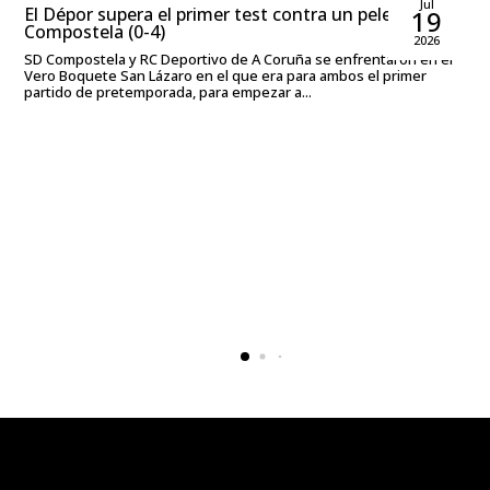
Rubén García Rodríguez
Jul
El Dépor supera el primer test contra un peleón
19
Compostela (0-4)
2026
SD Compostela y RC Deportivo de A Coruña se enfrentaron en el
Vero Boquete San Lázaro en el que era para ambos el primer
partido de pretemporada, para empezar a...