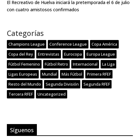
El Recreativo de Huelva iniciará la pretemporada el 6 de julio
con cuatro amistosos confirmados
Categorías
Champions League
Conference League
Copa América
Copa del Rey
Entrevistas
Eurocopa
Europa League
Fútbol Femenino
Fútbol Retro
Internacional
La Liga
Ligas Europeas
Mundial
Más Fútbol
Primera RFEF
Resto del Mundo
Segunda División
Segunda RFEF
Tercera RFEF
Uncategorized
Síguenos