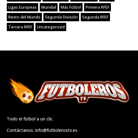
Ligas Europeas
Mundial
Más Fútbol
Primera RFEF
Resto del Mundo
Segunda División
Segunda RFEF
Tercera RFEF
Uncategorized
Todo el fútbol a un clic
Contáctanos:
info@futbolerostv.es