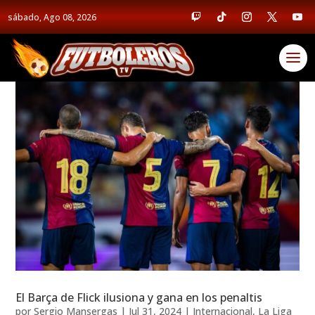
sábado, Ago 08, 2026
El Barça de Flick ilusiona y gana en los penaltis
por
Sergio Mansergas
|
Jul 31, 2024
|
Internacional
,
La Liga