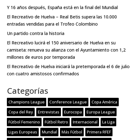
Y 16 años después, España está en la final del Mundial
El Recreativo de Huelva – Real Betis supera las 10.000
entradas vendidas para el Trofeo Colombino
Un partido contra la historia
El Recreativo lucirá el 150 aniversario de Huelva en su
camiseta: renueva su alianza con el Ayuntamiento con 1,2
millones de euros por temporada
El Recreativo de Huelva iniciará la pretemporada el 6 de julio
con cuatro amistosos confirmados
Categorías
Champions League
Conference League
Copa América
Copa del Rey
Entrevistas
Eurocopa
Europa League
Fútbol Femenino
Fútbol Retro
Internacional
La Liga
Ligas Europeas
Mundial
Más Fútbol
Primera RFEF