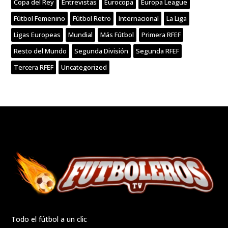
Copa del Rey
Entrevistas
Eurocopa
Europa League
Fútbol Femenino
Fútbol Retro
Internacional
La Liga
Ligas Europeas
Mundial
Más Fútbol
Primera RFEF
Resto del Mundo
Segunda División
Segunda RFEF
Tercera RFEF
Uncategorized
Todo el fútbol a un clic