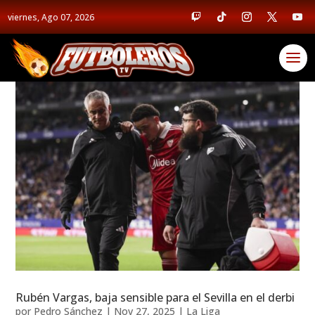
viernes, Ago 07, 2026
Rubén Vargas, baja sensible para el Sevilla en el derbi
por
Pedro Sánchez
|
Nov 27, 2025
|
La Liga